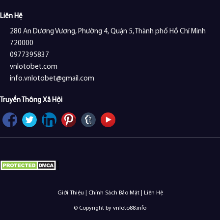
Liên Hệ
280 An Dương Vương, Phường 4, Quận 5, Thành phố Hồ Chí Minh
720000
0977395837
vnlotobet.com
info.vnlotobet@gmail.com
Truyền Thông Xã Hội
Giới Thiệu
|
Chính Sách Bảo Mật
|
Liên Hệ
© Copyright by
vnloto88.info