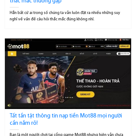
thắc mắc thường gặp
Hẳn bất cứ ai trong số chúng ta vẫn luôn đặt ra nhiều những suy
nghĩ về vấn đề câu hỏi thắc mắc đúng không nhỉ.
Tất tần tật thông tin nạp tiền Mot88 mọi người
cần nắm rõ!
Bạn là một người chơi tại cổng game Mot88 nhưng hiện vẫn chưa