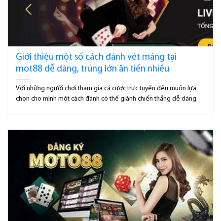
Giới thiệu một số cách đánh vét máng tại
mot88 dễ dàng, trúng lớn ăn tiền nhiều
Với những người chơi tham gia cá cược trực tuyến đều muốn lựa
chọn cho mình một cách đánh có thể giành chiến thắng dễ dàng