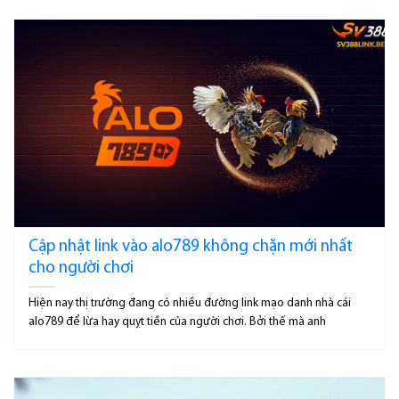
Cập nhật link vào alo789 không chặn mới nhất
cho người chơi
Hiện nay thị trường đang có nhiều đường link mạo danh nhà cái
alo789 để lừa hay quỵt tiền của người chơi. Bởi thế mà anh